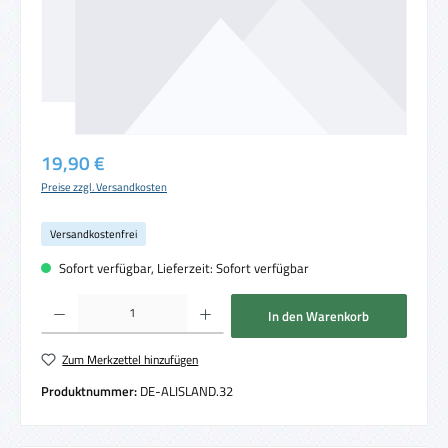
Regulärer Preis:
19,90 €
Preise zzgl. Versandkosten
Versandkostenfrei
Sofort verfügbar, Lieferzeit: Sofort verfügbar
Produkt Anzahl: Gib den gewünschten Wert ein oder benutze die Schaltflächen um die 
In den Warenkorb
Zum Merkzettel hinzufügen
Produktnummer:
DE-ALISLAND.32