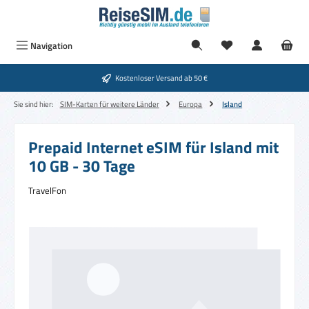
Zum Hauptinhalt springen
Navigation
Kostenloser Versand ab 50 €
Sie sind hier:
SIM-Karten für weitere Länder
Europa
Island
Prepaid Internet eSIM für Island mit
10 GB - 30 Tage
TravelFon
Bildergalerie überspringen