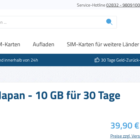
Service-Hotline
02832 - 980910
M-Karten
Aufladen
SIM-Karten für weitere Länder
nd innerhalb von 24h
30 Tage Geld-Zurück
Japan - 10 GB für 30 Tage
Regulärer Prei
39,90 €
Preise zzgl. Ve