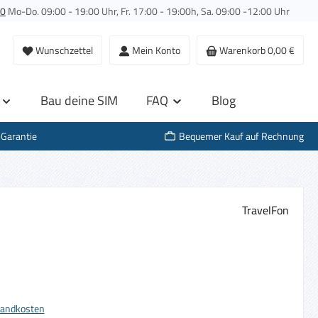
00
Mo-Do. 09:00 - 19:00 Uhr, Fr. 17:00 - 19:00h, Sa. 09:00 -12:00 Uhr
Wunschzettel
Mein Konto
Warenkorb
0,00 €
Bau deine SIM
FAQ
Blog
-Garantie
Bequemer Kauf auf Rechnung
TravelFon
s:
rsandkosten