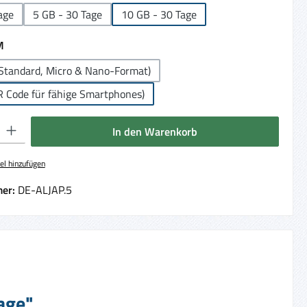
age
5 GB - 30 Tage
10 GB - 30 Tage
auswählen
M
Standard, Micro & Nano-Format)
R Code für fähige Smartphones)
 Gib den gewünschten Wert ein oder benutze die Schaltflächen um die Anzahl 
In den Warenkorb
el hinzufügen
er:
DE-ALJAP.5
Tage"