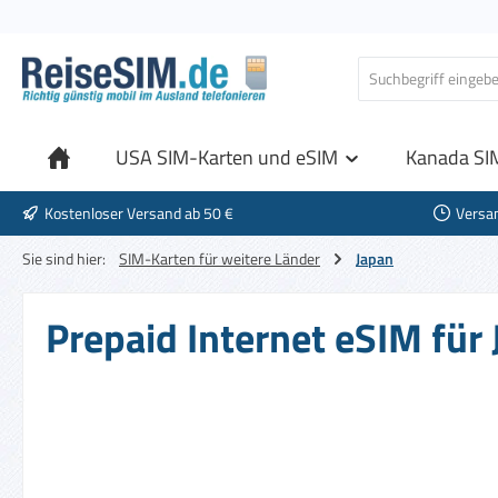
 Hauptinhalt springen
Zur Suche springen
Zur Hauptnavigation springen
USA SIM-Karten und eSIM
Kanada SI
Kostenloser Versand ab 50 €
Versa
Sie sind hier:
SIM-Karten für weitere Länder
Japan
Prepaid Internet eSIM für 
Bildergalerie überspringen