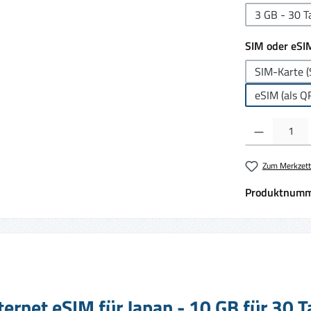
3 GB - 30 T
SIM oder eSI
SIM-Karte (
eSIM (als Q
Produkt Anzahl:
Zum Merkzett
Produktnumm
ernet eSIM für Japan - 10 GB für 30 