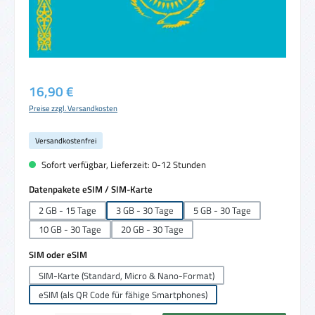
Regulärer Preis:
16,90 €
Preise zzgl. Versandkosten
Versandkostenfrei
Sofort verfügbar, Lieferzeit: 0-12 Stunden
auswählen
Datenpakete eSIM / SIM-Karte
2 GB - 15 Tage
3 GB - 30 Tage
5 GB - 30 Tage
10 GB - 30 Tage
20 GB - 30 Tage
auswählen
SIM oder eSIM
SIM-Karte (Standard, Micro & Nano-Format)
eSIM (als QR Code für fähige Smartphones)