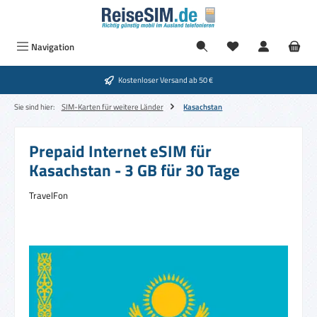
Zum Hauptinhalt springen
Navigation
Kostenloser Versand ab 50 €
Sie sind hier:
SIM-Karten für weitere Länder
Kasachstan
Prepaid Internet eSIM für
Kasachstan - 3 GB für 30 Tage
TravelFon
Bildergalerie überspringen