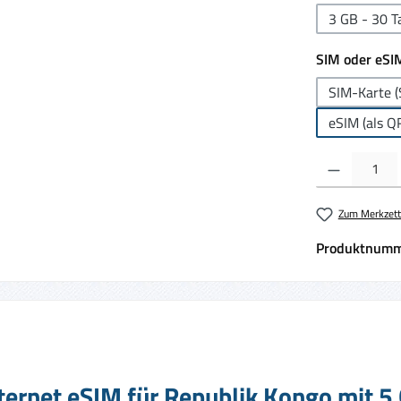
3 GB - 30 T
SIM oder eSI
SIM-Karte (
eSIM (als Q
Produkt Anzahl:
Zum Merkzett
Produktnumm
ternet eSIM für Republik Kongo mit 5 