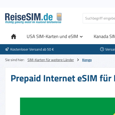
 Hauptinhalt springen
Zur Suche springen
Zur Hauptnavigation springen
USA SIM-Karten und eSIM
Kanada SI
Kostenloser Versand ab 50 €
Versa
Sie sind hier:
SIM-Karten für weitere Länder
Kongo
Prepaid Internet eSIM für
Bildergalerie überspringen