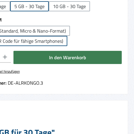
age
5 GB - 30 Tage
10 GB - 30 Tage
auswählen
M
Standard, Micro & Nano-Format)
R Code für fähige Smartphones)
 Gib den gewünschten Wert ein oder benutze die Schaltflächen um die Anzahl 
In den Warenkorb
el hinzufügen
er:
DE-ALRKONGO.3
GB für 30 Tage"