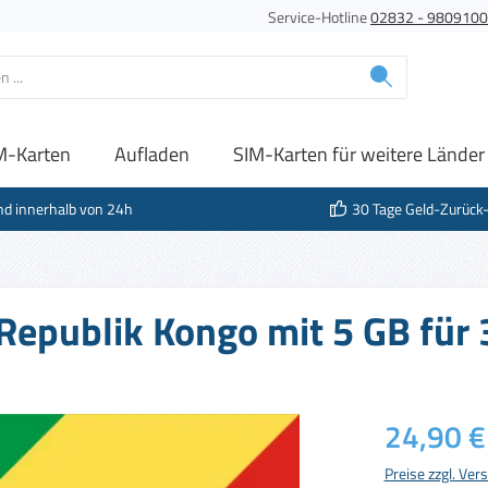
Service-Hotline
02832 - 980910
M-Karten
Aufladen
SIM-Karten für weitere Länder
nd innerhalb von 24h
30 Tage Geld-Zurück
 Republik Kongo mit 5 GB für 
Regulärer Prei
24,90 €
Preise zzgl. Ve