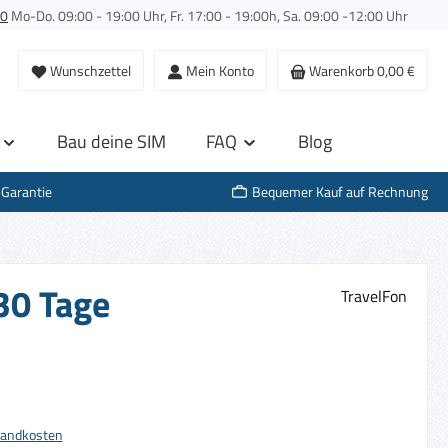
00
Mo-Do. 09:00 - 19:00 Uhr, Fr. 17:00 - 19:00h, Sa. 09:00 -12:00 Uhr
Wunschzettel
Mein Konto
Warenkorb
0,00 €
Bau deine SIM
FAQ
Blog
-Garantie
Bequemer Kauf auf Rechnung
30 Tage
TravelFon
s:
rsandkosten