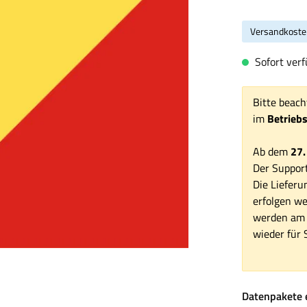
Versandkoste
Sofort verfü
Bitte beach
im
Betrieb
Ab dem
27.
Der Support
Die Lieferu
erfolgen we
werden am 1
wieder für S
Datenpakete 