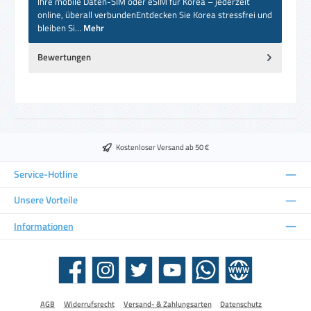
Ihre mobile Daten-SIM oder eSIM für Korea – jederzeit
online, überall verbundenEntdecken Sie Korea stressfrei und
bleiben Si…
Mehr
Bewertungen
Kostenloser Versand ab 50 €
Service-Hotline
Unsere Vorteile
Informationen
Facebook
Instagram
Twitter
YouTube
WhatsApp
Website
AGB
Widerrufsrecht
Versand- & Zahlungsarten
Datenschutz