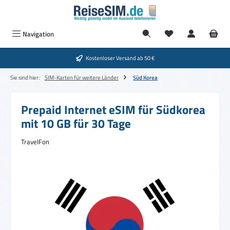
Zum Hauptinhalt springen
Navigation
Kostenloser Versand ab 50 €
Sie sind hier:
SIM-Karten für weitere Länder
Süd Korea
Prepaid Internet eSIM für Südkorea
mit 10 GB für 30 Tage
TravelFon
Bildergalerie überspringen