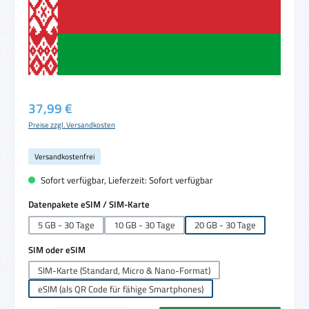
Regulärer Preis:
37,99 €
Preise zzgl. Versandkosten
Versandkostenfrei
Sofort verfügbar, Lieferzeit: Sofort verfügbar
auswählen
Datenpakete eSIM / SIM-Karte
5 GB - 30 Tage
10 GB - 30 Tage
20 GB - 30 Tage
auswählen
SIM oder eSIM
SIM-Karte (Standard, Micro & Nano-Format)
eSIM (als QR Code für fähige Smartphones)