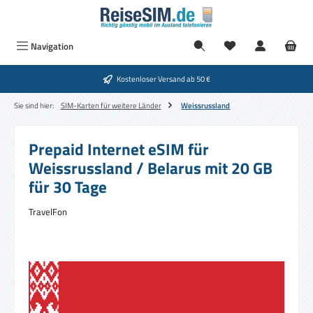
Zum Hauptinhalt springen
Navigation
Kostenloser Versand ab 50 €
Sie sind hier:
SIM-Karten für weitere Länder
Weissrussland
Prepaid Internet eSIM für
Weissrussland / Belarus mit 20 GB
für 30 Tage
TravelFon
Bildergalerie überspringen