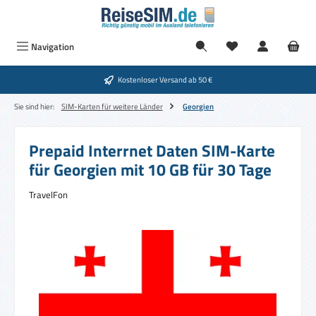
Zum Hauptinhalt springen
Navigation
Kostenloser Versand ab 50 €
Sie sind hier:
SIM-Karten für weitere Länder
Georgien
Prepaid Interrnet Daten SIM-Karte
für Georgien mit 10 GB für 30 Tage
TravelFon
Bildergalerie überspringen