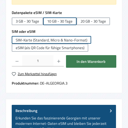
auswählen
Datenpakete eSIM / SIM-Karte
3 GB - 30 Tage
10 GB - 30 Tage
20 GB - 30 Tage
auswählen
SIM oder eSIM
SIM-Karte (Standard, Micro & Nano-Format)
eSIM (als QR Code für fähige Smartphones)
Produkt Anzahl: Gib den gewünschten Wert ein oder benutze die Schaltflächen um die 
In den Warenkorb
Zum Merkzettel hinzufügen
Produktnummer:
DE-ALGEORGIA.3
Beschreibung
Erkunden Sie das faszinierende Georgien mit unserer
modernen Internet-Daten eSIM und bleiben Sie jederzeit