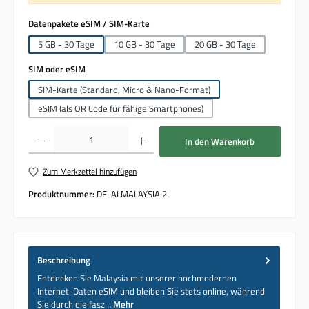
auswählen
Datenpakete eSIM / SIM-Karte
5 GB - 30 Tage
10 GB - 30 Tage
20 GB - 30 Tage
auswählen
SIM oder eSIM
SIM-Karte (Standard, Micro & Nano-Format)
eSIM (als QR Code für fähige Smartphones)
Produkt Anzahl: Gib den gewünschten Wert ein oder benutze die Schaltflächen um die 
In den Warenkorb
Zum Merkzettel hinzufügen
Produktnummer:
DE-ALMALAYSIA.2
Beschreibung
Entdecken Sie Malaysia mit unserer hochmodernen
Internet-Daten eSIM und bleiben Sie stets online, während
Sie durch die fasz…
Mehr