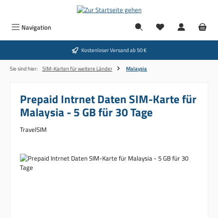
Zum Hauptinhalt springen
Navigation
Kostenloser Versand ab 50 €
Sie sind hier:
SIM-Karten für weitere Länder
Malaysia
Prepaid Intrnet Daten SIM-Karte für
Malaysia - 5 GB für 30 Tage
TravelSIM
Bildergalerie überspringen