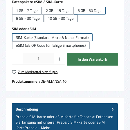
auswählen
Datenpakete eSIM / SIM-Karte
1 GB - 7 Tage
2 GB - 15 Tage
3 GB - 30 Tage
5 GB - 30 Tage
10 GB - 30 Tage
auswählen
SIM oder eSIM
SIM-Karte (Standard, Micro & Nano-Format)
eSIM (als QR Code für fähige Smartphones)
Produkt Anzahl: Gib den gewünschten Wert ein oder benutze die Schaltflächen um die 
In den Warenkorb
Zum Merkzettel hinzufügen
Produktnummer:
DE-ALTANSA.10
Beschreibung
Prepaid SIM-Karte oder eSIM Karte für Tansania: Entdecken
Sie Tansania mit unserer Prepaid SIM-Karte oder eSIM
KartePrepaid…
Mehr