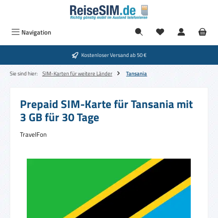
Zum Hauptinhalt springen
Navigation
Kostenloser Versand ab 50 €
Sie sind hier:
SIM-Karten für weitere Länder
Tansania
Prepaid SIM-Karte für Tansania mit
3 GB für 30 Tage
TravelFon
Bildergalerie überspringen