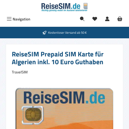
Zum Hauptinhalt springen
Navigation
Kostenloser Versand ab 50 €
ReiseSIM Prepaid SIM Karte für
Algerien inkl. 10 Euro Guthaben
TravelSIM
Bildergalerie überspringen