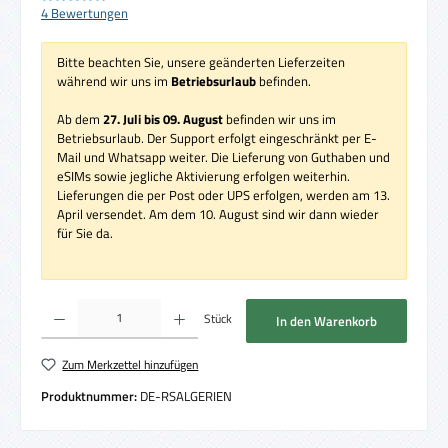
Durchschnittliche Bewertung von 5 von 5 Sternen
4 Bewertungen
Bitte beachten Sie, unsere geänderten Lieferzeiten
während wir uns im
Betriebsurlaub
befinden.
Ab dem
27. Juli bis 09. August
befinden wir uns im
Betriebsurlaub. Der Support erfolgt eingeschränkt per E-
Mail und Whatsapp weiter. Die Lieferung von Guthaben und
eSIMs sowie jegliche Aktivierung erfolgen weiterhin.
Lieferungen die per Post oder UPS erfolgen, werden am 13.
April versendet. Am dem 10. August sind wir dann wieder
für Sie da.
Produkt Anzahl: Gib den gewünschten Wert ein oder benutze die Schaltflächen um die 
Stück
In den Warenkorb
Zum Merkzettel hinzufügen
Produktnummer:
DE-RSALGERIEN