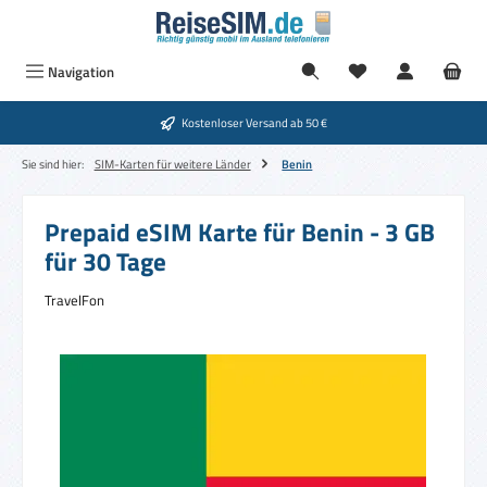
Zum Hauptinhalt springen
Navigation
Kostenloser Versand ab 50 €
Sie sind hier:
SIM-Karten für weitere Länder
Benin
Prepaid eSIM Karte für Benin - 3 GB
für 30 Tage
TravelFon
Bildergalerie überspringen