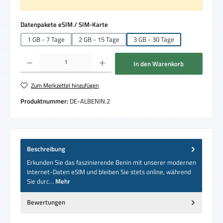
auswählen
Datenpakete eSIM / SIM-Karte
1 GB - 7 Tage
2 GB - 15 Tage
3 GB - 30 Tage
Produkt Anzahl: Gib den gewünschten Wert ein oder benutze die Schaltflächen um die 
In den Warenkorb
Zum Merkzettel hinzufügen
Produktnummer:
DE-ALBENIN.2
Beschreibung
Erkunden Sie das faszinierende Benin mit unserer modernen
Internet-Daten eSIM und bleiben Sie stets online, während
Sie durc…
Mehr
Bewertungen