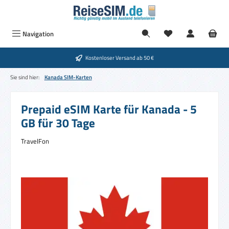
Zum Hauptinhalt springen
Navigation
Kostenloser Versand ab 50 €
Sie sind hier:
Kanada SIM-Karten
Prepaid eSIM Karte für Kanada - 5
GB für 30 Tage
TravelFon
Bildergalerie überspringen