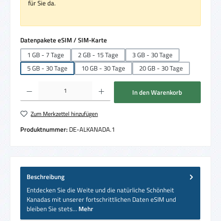
für Sie da.
auswählen
Datenpakete eSIM / SIM-Karte
1 GB - 7 Tage
2 GB - 15 Tage
3 GB - 30 Tage
5 GB - 30 Tage
10 GB - 30 Tage
20 GB - 30 Tage
Produkt Anzahl: Gib den gewünschten Wert ein oder benutze die Schaltflächen um die 
In den Warenkorb
Zum Merkzettel hinzufügen
Produktnummer:
DE-ALKANADA.1
Beschreibung
Entdecken Sie die Weite und die natürliche Schönheit
Kanadas mit unserer fortschrittlichen Daten eSIM und
bleiben Sie stets…
Mehr