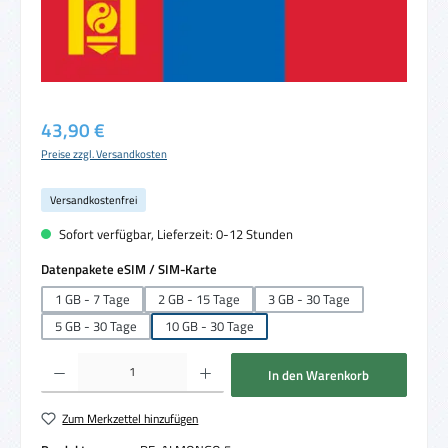
Regulärer Preis:
43,90 €
Preise zzgl. Versandkosten
Versandkostenfrei
Sofort verfügbar, Lieferzeit: 0-12 Stunden
auswählen
Datenpakete eSIM / SIM-Karte
1 GB - 7 Tage
2 GB - 15 Tage
3 GB - 30 Tage
5 GB - 30 Tage
10 GB - 30 Tage
Produkt Anzahl: Gib den gewünschten Wert ein oder benutze die Schaltflächen um die 
In den Warenkorb
Zum Merkzettel hinzufügen