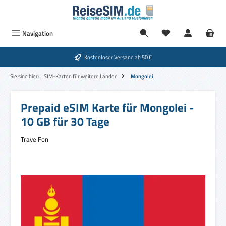
Zum Hauptinhalt springen
Navigation
Kostenloser Versand ab 50 €
Sie sind hier:
SIM-Karten für weitere Länder
Mongolei
Prepaid eSIM Karte für Mongolei -
10 GB für 30 Tage
TravelFon
Bildergalerie überspringen