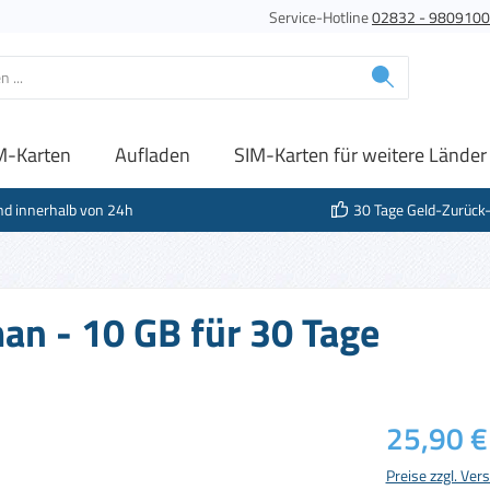
Service-Hotline
02832 - 980910
M-Karten
Aufladen
SIM-Karten für weitere Länder
nd innerhalb von 24h
30 Tage Geld-Zurück
an - 10 GB für 30 Tage
Regulärer Prei
25,90 €
Preise zzgl. Ve