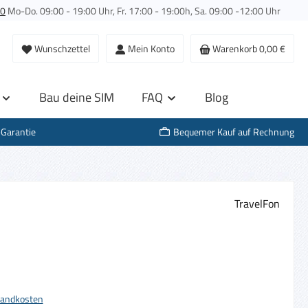
00
Mo-Do. 09:00 - 19:00 Uhr, Fr. 17:00 - 19:00h, Sa. 09:00 -12:00 Uhr
Wunschzettel
Mein Konto
Warenkorb
0,00 €
Bau deine SIM
FAQ
Blog
-Garantie
Bequemer Kauf auf Rechnung
TravelFon
s:
rsandkosten