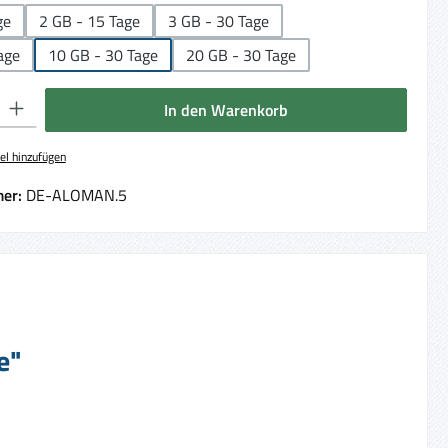
ge
2 GB - 15 Tage
3 GB - 30 Tage
age
10 GB - 30 Tage
20 GB - 30 Tage
 Gib den gewünschten Wert ein oder benutze die Schaltflächen um die Anzahl 
In den Warenkorb
el hinzufügen
er:
DE-ALOMAN.5
e"