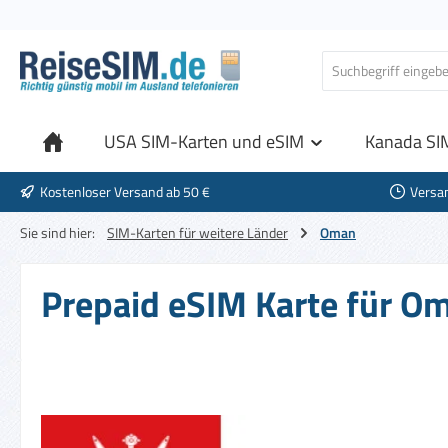
 Hauptinhalt springen
Zur Suche springen
Zur Hauptnavigation springen
USA SIM-Karten und eSIM
Kanada SI
Kostenloser Versand ab 50 €
Versa
Sie sind hier:
SIM-Karten für weitere Länder
Oman
Prepaid eSIM Karte für Om
Bildergalerie überspringen