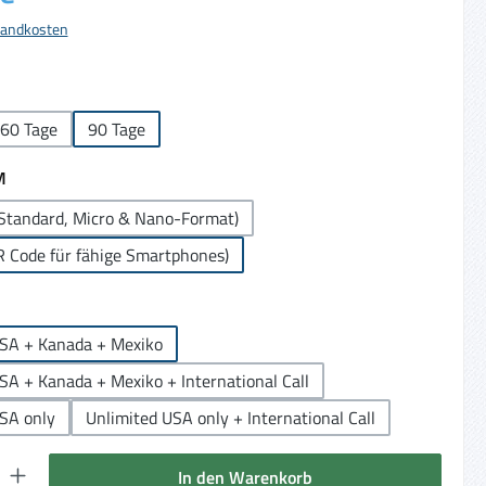
rsandkosten
ählen
60 Tage
90 Tage
auswählen
M
Standard, Micro & Nano-Format)
R Code für fähige Smartphones)
auswählen
USA + Kanada + Mexiko
SA + Kanada + Mexiko + International Call
SA only
Unlimited USA only + International Call
 Gib den gewünschten Wert ein oder benutze die Schaltflächen um die Anzahl 
In den Warenkorb