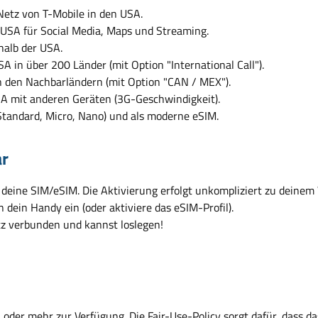
etz von T-Mobile in den USA.
SA für Social Media, Maps und Streaming.
alb der USA.
A in über 200 Länder (mit Option "International Call").
 den Nachbarländern (mit Option "CAN / MEX").
A mit anderen Geräten (3G-Geschwindigkeit).
(Standard, Micro, Nano) und als moderne eSIM.
ar
 deine SIM/eSIM. Die Aktivierung erfolgt unkompliziert zu deine
 dein Handy ein (oder aktiviere das eSIM-Profil).
tz verbunden und kannst loslegen!
der mehr zur Verfügung. Die Fair-Use-Policy sorgt dafür, dass das 