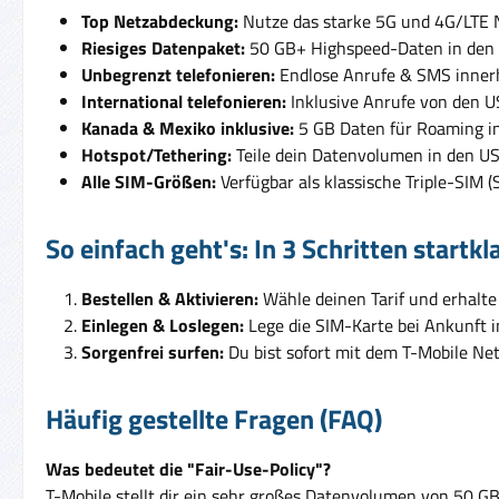
Top Netzabdeckung:
Nutze das starke 5G und 4G/LTE N
Riesiges Datenpaket:
50 GB+ Highspeed-Daten in den U
Unbegrenzt telefonieren:
Endlose Anrufe & SMS innerh
International telefonieren:
Inklusive Anrufe von den US
Kanada & Mexiko inklusive:
5 GB Daten für Roaming in
Hotspot/Tethering:
Teile dein Datenvolumen in den US
Alle SIM-Größen:
Verfügbar als klassische Triple-SIM 
So einfach geht's: In 3 Schritten startkl
Bestellen & Aktivieren:
Wähle deinen Tarif und erhalte
Einlegen & Loslegen:
Lege die SIM-Karte bei Ankunft in
Sorgenfrei surfen:
Du bist sofort mit dem T-Mobile Ne
Häufig gestellte Fragen (FAQ)
Was bedeutet die "Fair-Use-Policy"?
T-Mobile stellt dir ein sehr großes Datenvolumen von 50 GB o