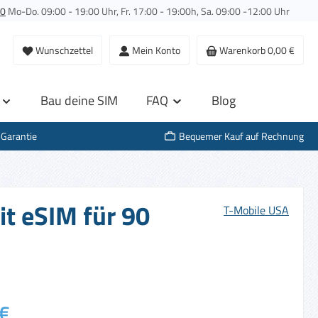
00
Mo-Do. 09:00 - 19:00 Uhr, Fr. 17:00 - 19:00h, Sa. 09:00 -12:00 Uhr
Wunschzettel
Mein Konto
Warenkorb
0,00 €
Bau deine SIM
FAQ
Blog
-Garantie
Bequemer Kauf auf Rechnung
it eSIM für 90
T-Mobile USA
s:
€