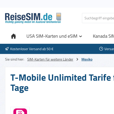
 Hauptinhalt springen
Zur Suche springen
Zur Hauptnavigation springen
USA SIM-Karten und eSIM
Kanada SI
Kostenloser Versand ab 50 €
Versa
Sie sind hier:
SIM-Karten für weitere Länder
Mexiko
T-Mobile Unlimited Tarife
Tage
Bildergalerie überspringen