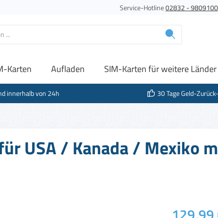
Service-Hotline
02832 - 980910
M-Karten
Aufladen
SIM-Karten für weitere Länder
nd innerhalb von 24h
30 Tage Geld-Zurück
 für USA / Kanada / Mexiko m
Regulärer Prei
129,99 