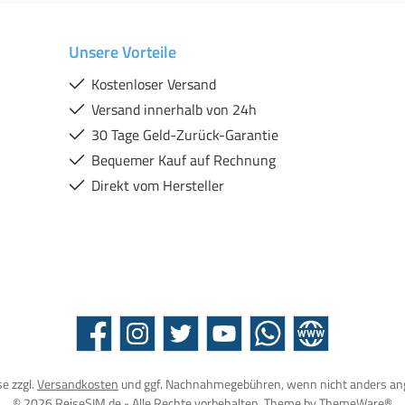
Unsere Vorteile
Kostenloser Versand
Versand innerhalb von 24h
30 Tage Geld-Zurück-Garantie
Bequemer Kauf auf Rechnung
Direkt vom Hersteller
Facebook
Instagram
Twitter
YouTube
WhatsApp
Website
se zzgl.
Versandkosten
und ggf. Nachnahmegebühren, wenn nicht anders an
© 2026 ReiseSIM.de - Alle Rechte vorbehalten. Theme by
ThemeWare®