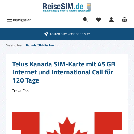
Zum Hauptinhalt springen
Navigation
Kostenloser Versand ab 50 €
Sie sind hier:
Kanada SIM-Karten
Telus Kanada SIM-Karte mit 45 GB
Internet und International Call für
120 Tage
TravelFon
Bildergalerie überspringen