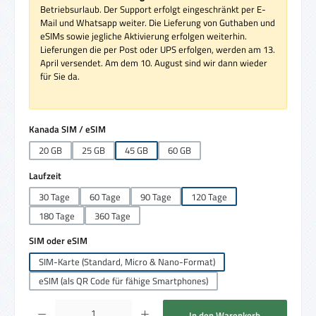
Betriebsurlaub. Der Support erfolgt eingeschränkt per E-
Mail und Whatsapp weiter. Die Lieferung von Guthaben und
eSIMs sowie jegliche Aktivierung erfolgen weiterhin.
Lieferungen die per Post oder UPS erfolgen, werden am 13.
April versendet. Am dem 10. August sind wir dann wieder
für Sie da.
auswählen
Kanada SIM / eSIM
20 GB
25 GB
45 GB
60 GB
auswählen
Laufzeit
30 Tage
60 Tage
90 Tage
120 Tage
180 Tage
360 Tage
auswählen
SIM oder eSIM
SIM-Karte (Standard, Micro & Nano-Format)
eSIM (als QR Code für fähige Smartphones)
Produkt Anzahl: Gib den gewünschten Wert ein oder benutze die Schaltflächen um die 
In den Warenkorb