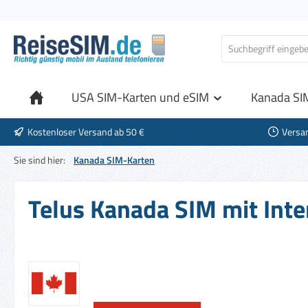
 Hauptinhalt springen
Zur Suche springen
Zur Hauptnavigation springen
USA SIM-Karten und eSIM
Kanada SI
Kostenloser Versand ab 50 €
Versa
Sie sind hier:
Kanada SIM-Karten
Telus Kanada SIM mit Inter
Bildergalerie überspringen