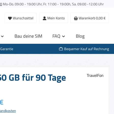
00
Mo-Do. 09:00 - 19:00 Uhr, Fr. 17:00 - 19:00h, Sa. 09:00 -12:00 Uhr
Wunschzettel
Mein Konto
Warenkorb
0,00 €
Bau deine SIM
FAQ
Blog
-Garantie
Bequemer Kauf auf Rechnung
60 GB für 90 Tage
TravelFon
s:
€
rsandkosten