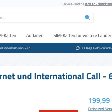
Service-Hotline
02832 - 980910
M-Karten
Aufladen
SIM-Karten für weitere Länder
nd innerhalb von 24h
30 Tage Geld-Zurück
net und International Call - 
Regulärer Prei
199,99 
Preise zzgl. Ve