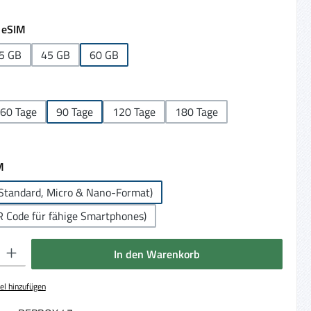
auswählen
 eSIM
5 GB
45 GB
60 GB
ählen
60 Tage
90 Tage
120 Tage
180 Tage
auswählen
M
Standard, Micro & Nano-Format)
R Code für fähige Smartphones)
 Gib den gewünschten Wert ein oder benutze die Schaltflächen um die Anzahl 
In den Warenkorb
el hinzufügen