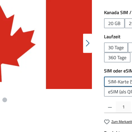
Kanada SIM /
20 GB
2
ausw
Laufzeit
30 Tage
360 Tage
SIM oder eSI
SIM-Karte (
eSIM (als Q
Produkt Anzahl:
Zum Merkzett