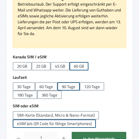
Betriebsurlaub. Der Support erfolgt eingeschränkt per E-
Mail und Whatsapp weiter. Die Lieferung von Guthaben und
eSIMs sowie jegliche Aktivierung erfolgen weiterhin.
Lieferungen die per Post oder UPS erfolgen, werden am 13.
April versendet. Am dem 10. August sind wir dann wieder
für Sie da.
auswählen
Kanada SIM / eSIM
20 GB
25 GB
45 GB
60 GB
auswählen
Laufzeit
30 Tage
60 Tage
90 Tage
120 Tage
180 Tage
360 Tage
auswählen
SIM oder eSIM
SIM-Karte (Standard, Micro & Nano-Format)
eSIM (als QR Code für fähige Smartphones)
Produkt Anzahl: Gib den gewünschten Wert ein oder benutze die Schaltflächen um die 
In den Warenkorb