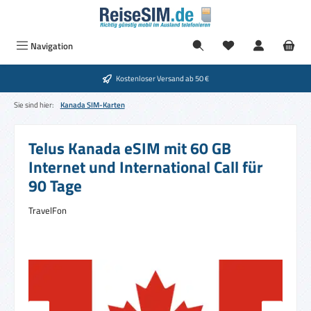
Zum Hauptinhalt springen
Navigation
Kostenloser Versand ab 50 €
Sie sind hier:
Kanada SIM-Karten
Telus Kanada eSIM mit 60 GB
Internet und International Call für
90 Tage
TravelFon
Bildergalerie überspringen