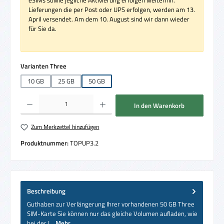
eSIMs sowie jegliche Aktivierung erfolgen weiterhin.
Lieferungen die per Post oder UPS erfolgen, werden am 13.
April versendet. Am dem 10. August sind wir dann wieder
für Sie da.
auswählen
Varianten Three
10 GB
25 GB
50 GB
Produkt Anzahl: Gib den gewünschten Wert ein oder benutze die Schaltflächen um die 
In den Warenkorb
Zum Merkzettel hinzufügen
Produktnummer:
TOPUP3.2
Beschreibung
Guthaben zur Verlängerung Ihrer vorhandenen 50 GB Three
SIM-Karte Sie können nur das gleiche Volumen aufladen, wie
bei der I…
Mehr