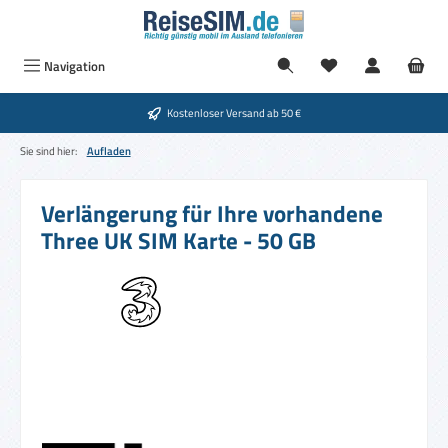
Zum Hauptinhalt springen
Navigation
Kostenloser Versand ab 50 €
Sie sind hier:
Aufladen
Verlängerung für Ihre vorhandene
Three UK SIM Karte - 50 GB
Bildergalerie überspringen