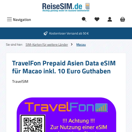
Zum Hauptinhalt springen
Navigation
Kostenloser Versand ab 50 €
Sie sind hier:
SIM-Karten für weitere Länder
Macau
TravelFon Prepaid Asien Data eSIM
für Macao inkl. 10 Euro Guthaben
TravelSIM
Bildergalerie überspringen