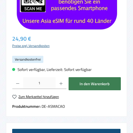
Regulärer Preis:
24,90 €
Preise zzgl. Versandkosten
Versandkostenfrei
Sofort verfügbar, Lieferzeit: Sofort verfügbar
Produkt Anzahl: Gib den gewünschten Wert ein oder benutze die Schaltflächen um die 
In den Warenkorb
Zum Merkzettel hinzufügen
Produktnummer:
DE-ASMACAO