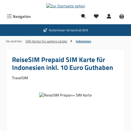
Zum Hauptinhalt springen
Navigation
Kostenloser Versand ab 50 €
Sie sind hier:
SIM-Karten für weitere Länder
Indonesien
ReiseSIM Prepaid SIM Karte für
Indonesien inkl. 10 Euro Guthaben
TravelSIM
Bildergalerie überspringen