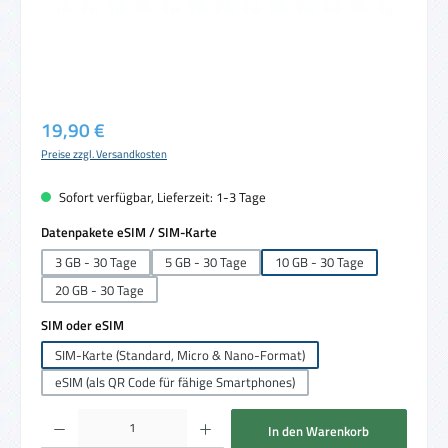
Regulärer Preis:
19,90 €
Preise zzgl. Versandkosten
Sofort verfügbar, Lieferzeit: 1-3 Tage
auswählen
Datenpakete eSIM / SIM-Karte
3 GB - 30 Tage
5 GB - 30 Tage
10 GB - 30 Tage
20 GB - 30 Tage
auswählen
SIM oder eSIM
SIM-Karte (Standard, Micro & Nano-Format)
eSIM (als QR Code für fähige Smartphones)
Produkt Anzahl: Gib den gewünschten Wert ein oder benutze die Schaltflächen um die 
In den Warenkorb