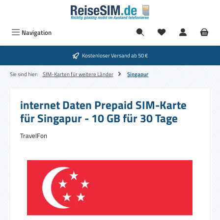
Zum Hauptinhalt springen
Navigation
Kostenloser Versand ab 50 €
Sie sind hier:
SIM-Karten für weitere Länder
Singapur
internet Daten Prepaid SIM-Karte
für Singapur - 10 GB für 30 Tage
TravelFon
Bildergalerie überspringen