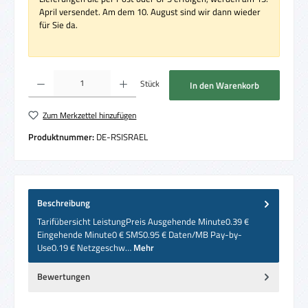
April versendet. Am dem 10. August sind wir dann wieder
für Sie da.
Produkt Anzahl: Gib den gewünschten Wert ein oder benutze die Schaltflächen um die 
Stück
In den Warenkorb
Zum Merkzettel hinzufügen
Produktnummer:
DE-RSISRAEL
Beschreibung
Tarifübersicht LeistungPreis Ausgehende Minute0.39 €
Eingehende Minute0 € SMS0.95 € Daten/MB Pay-by-
Use0.19 € Netzgeschw…
Mehr
Bewertungen