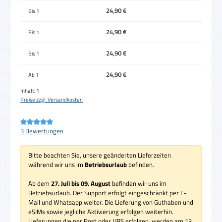
24,90 €
Bis
1
24,90 €
Bis
1
24,90 €
Bis
1
24,90 €
Ab
1
Inhalt:
1
Preise zzgl. Versandkosten
Durchschnittliche Bewertung von 5 von 5 Sternen
3 Bewertungen
Bitte beachten Sie, unsere geänderten Lieferzeiten
während wir uns im
Betriebsurlaub
befinden.
Ab dem
27. Juli bis 09. August
befinden wir uns im
Betriebsurlaub. Der Support erfolgt eingeschränkt per E-
Mail und Whatsapp weiter. Die Lieferung von Guthaben und
eSIMs sowie jegliche Aktivierung erfolgen weiterhin.
Lieferungen die per Post oder UPS erfolgen, werden am 13.