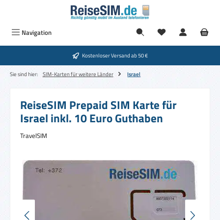
Zum Hauptinhalt springen
Navigation
Kostenloser Versand ab 50 €
Sie sind hier:
SIM-Karten für weitere Länder
Israel
ReiseSIM Prepaid SIM Karte für
Israel inkl. 10 Euro Guthaben
TravelSIM
Bildergalerie überspringen