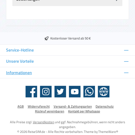
Kostenloser Versand ab 50 €
Service-Hotline
Unsere Vorteile
Informationen
Facebook
Instagram
Twitter
YouTube
WhatsApp
Website
AGB
Widerrufsrecht
Versand- & Zahlungsarten
Datenschutz
Rückruf vereinbaren
Kontakt per Whatsapp
Alle Preise zzgl.
Versandkosten
und ggf. Nachnahmegebühren, wenn nicht anders
angegeben.
© 2026 ReiseSIM.de - Alle Rechte vorbehalten. Theme by
ThemeWare®