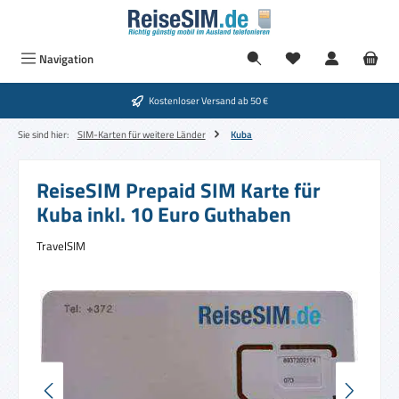
Zum Hauptinhalt springen
Navigation
Kostenloser Versand ab 50 €
Sie sind hier:
SIM-Karten für weitere Länder
Kuba
ReiseSIM Prepaid SIM Karte für
Kuba inkl. 10 Euro Guthaben
TravelSIM
Bildergalerie überspringen