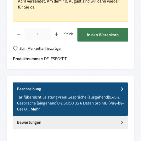
April versendet. Am dem 10. August sind wir dann wieder
für Sie da.
Produkt Anzahl: Gib den gewünschten Wert ein oder benutze die Schaltflächen um die 
Stück
In den Warenkorb
Zum Merkzettel hinzufügen
Produktnummer:
DE-ESEGYPT
Beschreibung
Tarifübersicht LeistungPreis Gespräche (ausgehend)0.45 €
Gespräche (eingehend)0 € SMS0.35 € Daten pro MB (Pay-by-
Use)0…
Mehr
Bewertungen