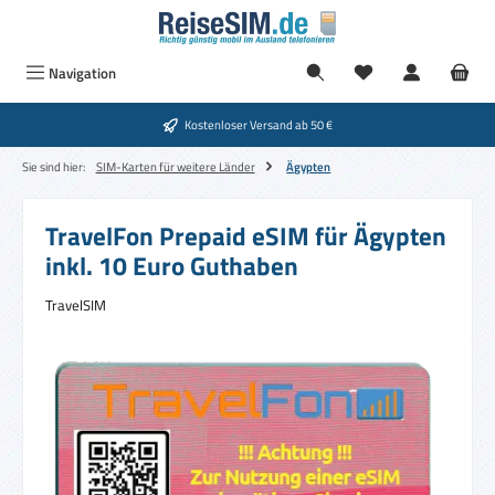
Zum Hauptinhalt springen
Navigation
Kostenloser Versand ab 50 €
Sie sind hier:
SIM-Karten für weitere Länder
Ägypten
TravelFon Prepaid eSIM für Ägypten
inkl. 10 Euro Guthaben
TravelSIM
Bildergalerie überspringen