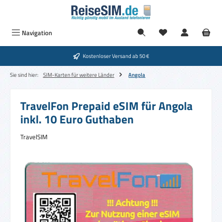
Zum Hauptinhalt springen
Navigation
Kostenloser Versand ab 50 €
Sie sind hier:
SIM-Karten für weitere Länder
Angola
TravelFon Prepaid eSIM für Angola
inkl. 10 Euro Guthaben
TravelSIM
Bildergalerie überspringen