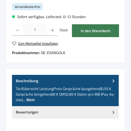
Versandkostenfrei
Sofort verfügbar, Lieferzeit: 0-12 Stunden
Produkt Anzahl: Gib den gewünschten Wert ein oder benutze die Schaltflächen um die 
Stück
In den Warenkorb
Zum Merkzettel hinzufügen
Produktnummer:
DE-ESANGOLA
Beschreibung
Tarifübersicht LeistungPreis Gespräche (ausgehend)0.55 €
Gespräche (eingehend)0 € SMS0.85 € Daten pro MB (Pay-by-
Use)…
Mehr
Bewertungen