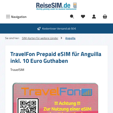
Zum Hauptinhalt springen
Navigation
Kostenloser Versand ab 50 €
Sie sind hier:
SIM-Karten für weitere Länder
Anguilla
TravelFon Prepaid eSIM für Anguilla
inkl. 10 Euro Guthaben
TravelSIM
Bildergalerie überspringen