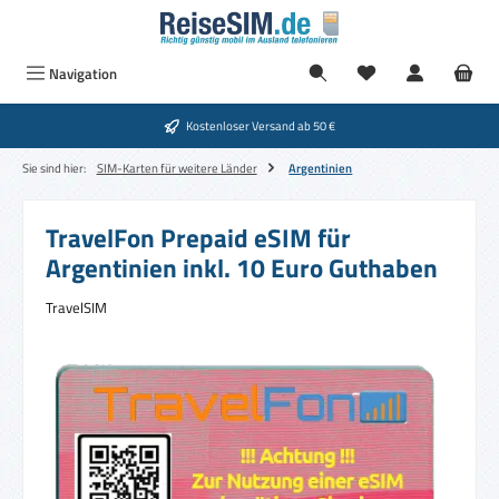
Zum Hauptinhalt springen
Navigation
Kostenloser Versand ab 50 €
Sie sind hier:
SIM-Karten für weitere Länder
Argentinien
TravelFon Prepaid eSIM für
Argentinien inkl. 10 Euro Guthaben
TravelSIM
Bildergalerie überspringen