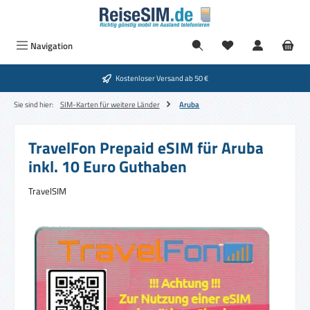
Zum Hauptinhalt springen
Navigation
Kostenloser Versand ab 50 €
Sie sind hier:
SIM-Karten für weitere Länder
Aruba
TravelFon Prepaid eSIM für Aruba
inkl. 10 Euro Guthaben
TravelSIM
Bildergalerie überspringen