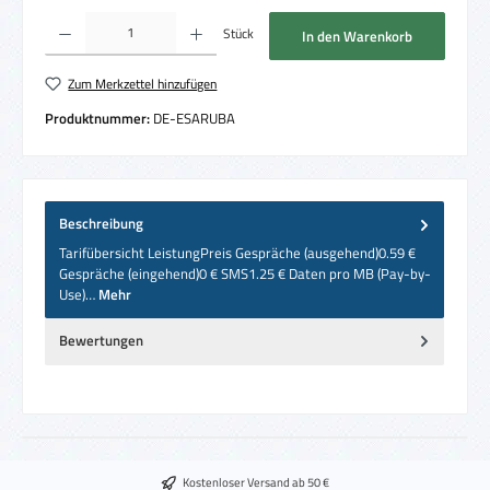
Produkt Anzahl: Gib den gewünschten Wert ein oder benutze die Schaltflächen um die 
Stück
In den Warenkorb
Zum Merkzettel hinzufügen
Produktnummer:
DE-ESARUBA
Beschreibung
Tarifübersicht LeistungPreis Gespräche (ausgehend)0.59 €
Gespräche (eingehend)0 € SMS1.25 € Daten pro MB (Pay-by-
Use)…
Mehr
Bewertungen
Kostenloser Versand ab 50 €