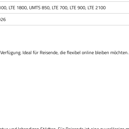
00, LTE 1800, UMTS 850, LTE 700, LTE 900, LTE 2100
026
Verfügung. Ideal für Reisende, die flexibel online bleiben möchten.
Natur und lebendigen Städten. Für Reisende ist eine zuverlässige 