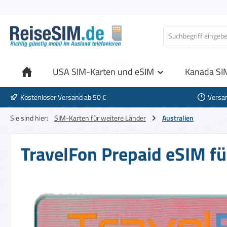
 Hauptinhalt springen
Zur Suche springen
Zur Hauptnavigation springen
USA SIM-Karten und eSIM
Kanada SI
Kostenloser Versand ab 50 €
Versa
Sie sind hier:
SIM-Karten für weitere Länder
Australien
TravelFon Prepaid eSIM fü
Bildergalerie überspringen