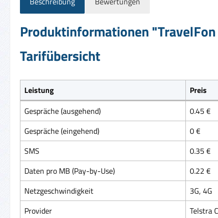
Beschreibung
Bewertungen
Produktinformationen "TravelFon 
Tarifübersicht
Leistung
Preis
Gespräche (ausgehend)
0.45 €
Gespräche (eingehend)
0 €
SMS
0.35 €
Daten pro MB (Pay-by-Use)
0.22 €
Netzgeschwindigkeit
3G, 4G
Provider
Telstra 