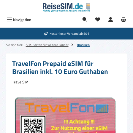
Zum Hauptinhalt springen
Navigation
Kostenloser Versand ab 50 €
Sie sind hier:
SIM-Karten für weitere Länder
Brasilien
TravelFon Prepaid eSIM für
Brasilien inkl. 10 Euro Guthaben
TravelSIM
Bildergalerie überspringen