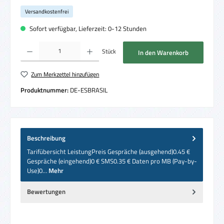
Versandkostenfrei
Sofort verfügbar, Lieferzeit: 0-12 Stunden
Produkt Anzahl: Gib den gewünschten Wert ein oder benutze die Schaltflächen um die 
Stück
In den Warenkorb
Zum Merkzettel hinzufügen
Produktnummer:
DE-ESBRASIL
Beschreibung
Tarifübersicht LeistungPreis Gespräche (ausgehend)0.45 €
Gespräche (eingehend)0 € SMS0.35 € Daten pro MB (Pay-by-
Use)0…
Mehr
Bewertungen