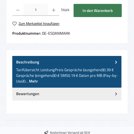
Produkt Anzahl: Gib den gewünschten Wert ein oder benutze die Schaltflächen um die 
Stück
In den Warenkorb
Zum Merkzettel hinzufügen
Produktnummer:
DE-ESDANMARK
Beschreibung
Tarifübersicht LeistungPreis Gespräche (ausgehend)0.39 €
Gespräche (eingehend)0 € SMS0.19 € Daten pro MB (Pay-by-
Use)0…
Mehr
Bewertungen
Kostenloser Versand ab 50 €