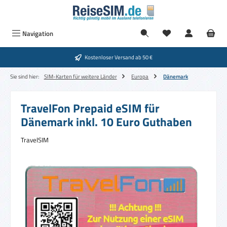
Zum Hauptinhalt springen
Navigation
Kostenloser Versand ab 50 €
Sie sind hier:
SIM-Karten für weitere Länder
Europa
Dänemark
TravelFon Prepaid eSIM für
Dänemark inkl. 10 Euro Guthaben
TravelSIM
Bildergalerie überspringen