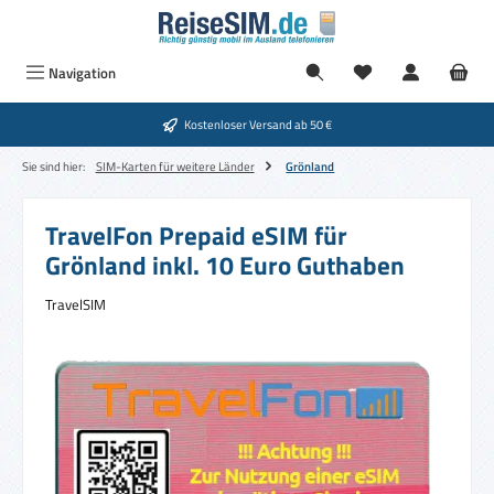
Zum Hauptinhalt springen
Navigation
Kostenloser Versand ab 50 €
Sie sind hier:
SIM-Karten für weitere Länder
Grönland
TravelFon Prepaid eSIM für
Grönland inkl. 10 Euro Guthaben
TravelSIM
Bildergalerie überspringen