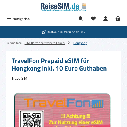
Zum Hauptinhalt springen
Navigation
Kostenloser Versand ab 50 €
Sie sind hier:
SIM-Karten für weitere Länder
Hongkong
TravelFon Prepaid eSIM für
Hongkong inkl. 10 Euro Guthaben
TravelSIM
Bildergalerie überspringen