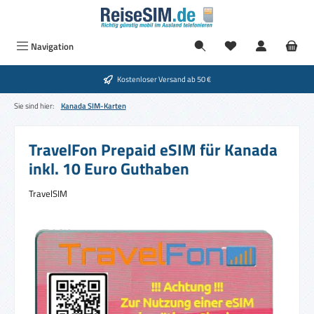
Zum Hauptinhalt springen
Navigation
Kostenloser Versand ab 50 €
Sie sind hier:
Kanada SIM-Karten
TravelFon Prepaid eSIM für Kanada
inkl. 10 Euro Guthaben
TravelSIM
Bildergalerie überspringen