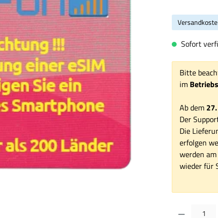
Versandkoste
Sofort verf
Bitte beach
im
Betrieb
Ab dem
27.
Der Support
Die Lieferu
erfolgen we
werden am 1
wieder für S
Produkt Anzahl: