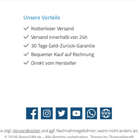
Unsere Vorteile
Kostenloser Versand
Versand innerhalb von 24h
30 Tage Geld-Zurück-Garantie
Bequemer Kauf auf Rechnung
Direkt vom Hersteller
Facebook
Instagram
Twitter
YouTube
WhatsApp
Website
se zzgl.
Versandkosten
und ggf. Nachnahmegebühren, wenn nicht anders an
© 2026 ReiseSIM.de - Alle Rechte vorbehalten. Theme by
ThemeWare®