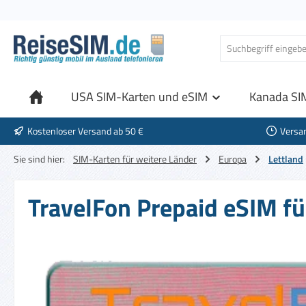
 Hauptinhalt springen
Zur Suche springen
Zur Hauptnavigation springen
USA SIM-Karten und eSIM
Kanada SI
Kostenloser Versand ab 50 €
Versa
Sie sind hier:
SIM-Karten für weitere Länder
Europa
Lettland
TravelFon Prepaid eSIM fü
Bildergalerie überspringen