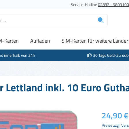
Service-Hotline
02832 - 980910
M-Karten
Aufladen
SIM-Karten für weitere Länder
nd innerhalb von 24h
30 Tage Geld-Zurück
r Lettland inkl. 10 Euro Guth
Regulärer Prei
24,90 €
Preise zzgl. Ve