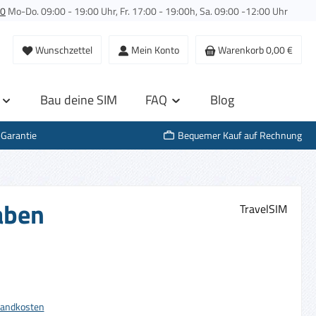
00
Mo-Do. 09:00 - 19:00 Uhr, Fr. 17:00 - 19:00h, Sa. 09:00 -12:00 Uhr
Wunschzettel
Mein Konto
Warenkorb
0,00 €
Bau deine SIM
FAQ
Blog
-Garantie
Bequemer Kauf auf Rechnung
aben
TravelSIM
s:
rsandkosten