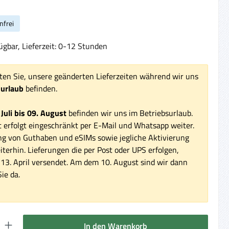
nfrei
ügbar, Lieferzeit: 0-12 Stunden
ten Sie, unsere geänderten Lieferzeiten während wir uns
surlaub
befinden.
 Juli bis 09. August
befinden wir uns im Betriebsurlaub.
 erfolgt eingeschränkt per E-Mail und Whatsapp weiter.
ng von Guthaben und eSIMs sowie jegliche Aktivierung
iterhin. Lieferungen die per Post oder UPS erfolgen,
3. April versendet. Am dem 10. August sind wir dann
ie da.
 Gib den gewünschten Wert ein oder benutze die Schaltflächen um die Anzahl 
In den Warenkorb