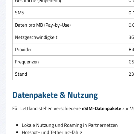
Gespräche (eingehend)
0 
SMS
0.
Daten pro MB (Pay-by-Use)
0.
Netzgeschwindigkeit
3G
Provider
Bi
Frequenzen
GS
Stand
23
Datenpakete & Nutzung
Für Lettland stehen verschiedene
eSIM-Datenpakete
zur Ve
Lokale Nutzung und Roaming in Partnernetzen
Hotspot- und Tethering-fähig