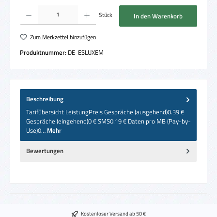
Produkt Anzahl: Gib den gewünschten Wert ein oder benutze die Schaltflächen um die 
Stück
In den Warenkorb
Zum Merkzettel hinzufügen
Produktnummer:
DE-ESLUXEM
Beschreibung
Tarifübersicht LeistungPreis Gespräche (ausgehend)0.39 €
Gespräche (eingehend)0 € SMS0.19 € Daten pro MB (Pay-by-
Use)0…
Mehr
Bewertungen
Kostenloser Versand ab 50 €