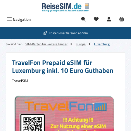
Zum Hauptinhalt springen
Navigation
Kostenloser Versand ab 50 €
Sie sind hier:
SIM-Karten für weitere Länder
Europa
Luxemburg
TravelFon Prepaid eSIM für
Luxemburg inkl. 10 Euro Guthaben
TravelSIM
Bildergalerie überspringen