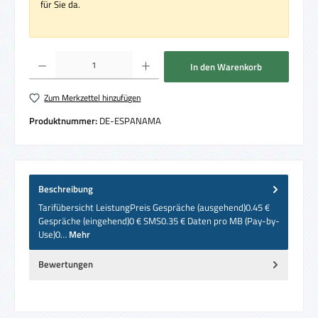
für Sie da.
Produkt Anzahl: Gib den gewünschten Wert ein oder benutze die Schaltflächen um die 
In den Warenkorb
Zum Merkzettel hinzufügen
Produktnummer:
DE-ESPANAMA
Beschreibung
Tarifübersicht LeistungPreis Gespräche (ausgehend)0.45 €
Gespräche (eingehend)0 € SMS0.35 € Daten pro MB (Pay-by-
Use)0…
Mehr
Bewertungen