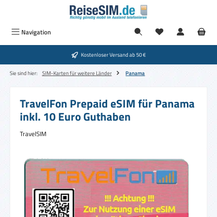
Zum Hauptinhalt springen
Navigation
Kostenloser Versand ab 50 €
Sie sind hier:
SIM-Karten für weitere Länder
Panama
TravelFon Prepaid eSIM für Panama
inkl. 10 Euro Guthaben
TravelSIM
Bildergalerie überspringen