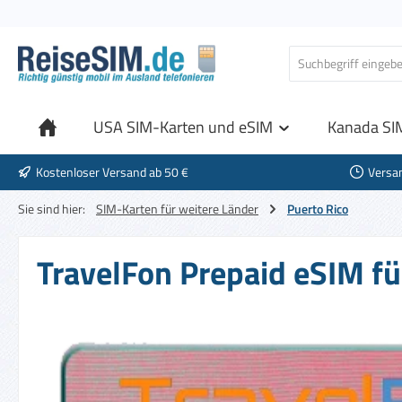
 Hauptinhalt springen
Zur Suche springen
Zur Hauptnavigation springen
USA SIM-Karten und eSIM
Kanada SI
Kostenloser Versand ab 50 €
Versa
Sie sind hier:
SIM-Karten für weitere Länder
Puerto Rico
TravelFon Prepaid eSIM fü
Bildergalerie überspringen