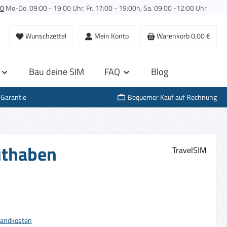
00
Mo-Do. 09:00 - 19:00 Uhr, Fr. 17:00 - 19:00h, Sa. 09:00 -12:00 Uhr
Wunschzettel
Mein Konto
Warenkorb
0,00 €
Bau deine SIM
FAQ
Blog
-Garantie
Bequemer Kauf auf Rechnung
Guthaben
TravelSIM
s:
rsandkosten