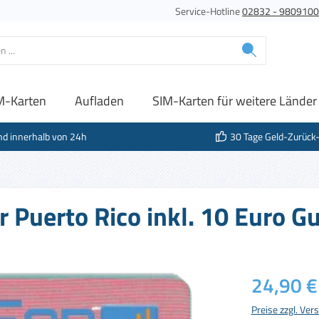
Service-Hotline
02832 - 980910
M-Karten
Aufladen
SIM-Karten für weitere Länder
nd innerhalb von 24h
30 Tage Geld-Zurück
r Puerto Rico inkl. 10 Euro 
Regulärer Prei
24,90 €
Preise zzgl. Ve