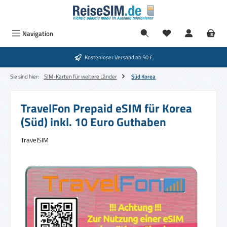
Zum Hauptinhalt springen
Navigation
Kostenloser Versand ab 50 €
Sie sind hier:
SIM-Karten für weitere Länder
Süd Korea
TravelFon Prepaid eSIM für Korea
(Süd) inkl. 10 Euro Guthaben
TravelSIM
Bildergalerie überspringen