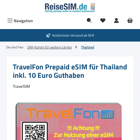
Zum Hauptinhalt springen
Navigation
Kostenloser Versand ab 50 €
Sie sind hier:
SIM-Karten für weitere Länder
Thailand
TravelFon Prepaid eSIM für Thailand
inkl. 10 Euro Guthaben
TravelSIM
Bildergalerie überspringen