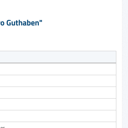
ro Guthaben"
nes