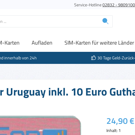
Service-Hotline
02832 - 980910
M-Karten
Aufladen
SIM-Karten für weitere Länder
nd innerhalb von 24h
30 Tage Geld-Zurück
r Uruguay inkl. 10 Euro Gut
Regulärer Prei
24,90 €
Inhalt:
1