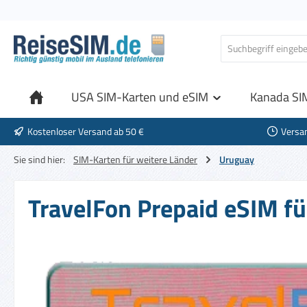
 Hauptinhalt springen
Zur Suche springen
Zur Hauptnavigation springen
USA SIM-Karten und eSIM
Kanada SI
Kostenloser Versand ab 50 €
Versa
Sie sind hier:
SIM-Karten für weitere Länder
Uruguay
TravelFon Prepaid eSIM fü
Bildergalerie überspringen