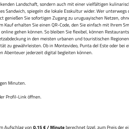
kenden Landschaft, sondern auch mit einer vielfältigen kulinarisc
legtes Sandwich, spiegeln die lokale Esskultur wider. Wer unterweg
rect genießen Sie sofortigen Zugang zu uruguayischen Netzen, ohn
dem Kauf erhalten Sie einen QR-Code, den Sie einfach mit Ihrem S
y online gehen können. So bleiben Sie flexibel, können Restaurant
Netzabdeckung in den meisten urbanen und touristischen Regionen.
ät zu gewährleisten. Ob in Montevideo, Punta del Este oder bei e
en Abenteuer jederzeit digital begleiten können.
gen Minuten.
r Profil-Link öffnen.
em Aufschlag von
0,15 € / Minute
berechnet (zzgl. zum Preis der 