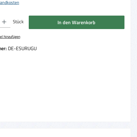
rsandkosten
 Gib den gewünschten Wert ein oder benutze die Schaltflächen um die Anzahl 
Stück
In den Warenkorb
el hinzufügen
er:
DE-ESURUGU