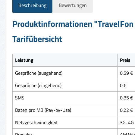
Beschreibung
Bewertungen
Produktinformationen "TravelFon 
Tarifübersicht
Leistung
Preis
Gespräche (ausgehend)
0.59 €
Gespräche (eingehend)
0 €
SMS
0.85 €
Daten pro MB (Pay-by-Use)
0.22 €
Netzgeschwindigkeit
3G, 4G
Provider
AM Wir