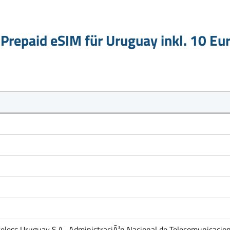
Prepaid eSIM für Uruguay inkl. 10 Eu
eless Uruguay S.A., AdministraciÃ³n Nacional de Telecomunicacio