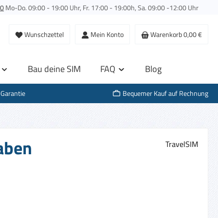
00
Mo-Do. 09:00 - 19:00 Uhr, Fr. 17:00 - 19:00h, Sa. 09:00 -12:00 Uhr
Wunschzettel
Mein Konto
Warenkorb
0,00 €
Bau deine SIM
FAQ
Blog
-Garantie
Bequemer Kauf auf Rechnung
haben
TravelSIM
s: