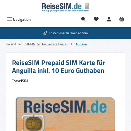
Zum Hauptinhalt springen
Navigation
Kostenloser Versand ab 50 €
Sie sind hier:
SIM-Karten für weitere Länder
Antigua
ReiseSIM Prepaid SIM Karte für
Anguilla inkl. 10 Euro Guthaben
TravelSIM
Bildergalerie überspringen