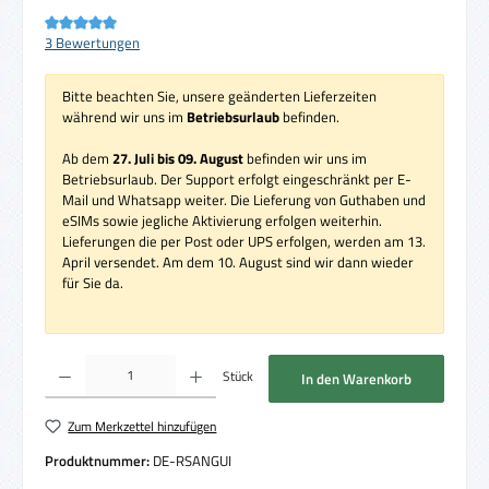
Durchschnittliche Bewertung von 5 von 5 Sternen
3 Bewertungen
Bitte beachten Sie, unsere geänderten Lieferzeiten
während wir uns im
Betriebsurlaub
befinden.
Ab dem
27. Juli bis 09. August
befinden wir uns im
Betriebsurlaub. Der Support erfolgt eingeschränkt per E-
Mail und Whatsapp weiter. Die Lieferung von Guthaben und
eSIMs sowie jegliche Aktivierung erfolgen weiterhin.
Lieferungen die per Post oder UPS erfolgen, werden am 13.
April versendet. Am dem 10. August sind wir dann wieder
für Sie da.
Produkt Anzahl: Gib den gewünschten Wert ein oder benutze die Schaltflächen um die 
Stück
In den Warenkorb
Zum Merkzettel hinzufügen
Produktnummer:
DE-RSANGUI