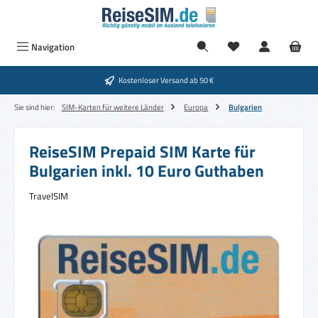
Zum Hauptinhalt springen
Navigation
Kostenloser Versand ab 50 €
Sie sind hier:
SIM-Karten für weitere Länder
Europa
Bulgarien
ReiseSIM Prepaid SIM Karte für
Bulgarien inkl. 10 Euro Guthaben
TravelSIM
Bildergalerie überspringen