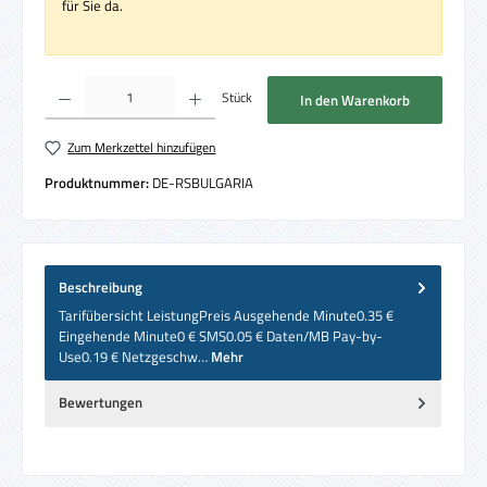
für Sie da.
Produkt Anzahl: Gib den gewünschten Wert ein oder benutze die Schaltflächen um die 
Stück
In den Warenkorb
Zum Merkzettel hinzufügen
Produktnummer:
DE-RSBULGARIA
Beschreibung
Tarifübersicht LeistungPreis Ausgehende Minute0.35 €
Eingehende Minute0 € SMS0.05 € Daten/MB Pay-by-
Use0.19 € Netzgeschw…
Mehr
Bewertungen