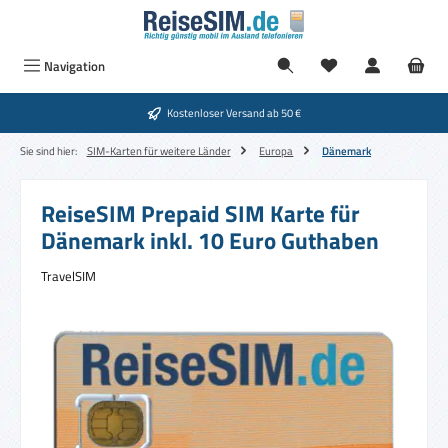
Zum Hauptinhalt springen
Navigation
Kostenloser Versand ab 50 €
Sie sind hier:
SIM-Karten für weitere Länder
Europa
Dänemark
ReiseSIM Prepaid SIM Karte für
Dänemark inkl. 10 Euro Guthaben
TravelSIM
Bildergalerie überspringen