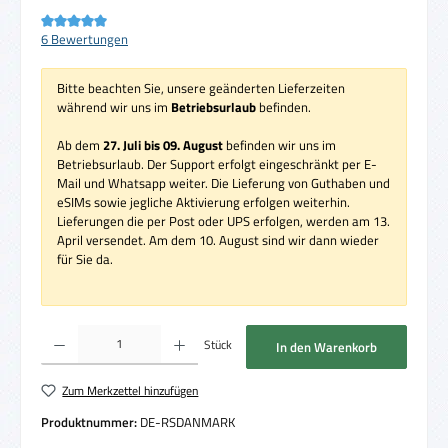
Durchschnittliche Bewertung von 5 von 5 Sternen
6 Bewertungen
Bitte beachten Sie, unsere geänderten Lieferzeiten
während wir uns im
Betriebsurlaub
befinden.
Ab dem
27. Juli bis 09. August
befinden wir uns im
Betriebsurlaub. Der Support erfolgt eingeschränkt per E-
Mail und Whatsapp weiter. Die Lieferung von Guthaben und
eSIMs sowie jegliche Aktivierung erfolgen weiterhin.
Lieferungen die per Post oder UPS erfolgen, werden am 13.
April versendet. Am dem 10. August sind wir dann wieder
für Sie da.
Produkt Anzahl: Gib den gewünschten Wert ein oder benutze die Schaltflächen um die 
Stück
In den Warenkorb
Zum Merkzettel hinzufügen
Produktnummer:
DE-RSDANMARK