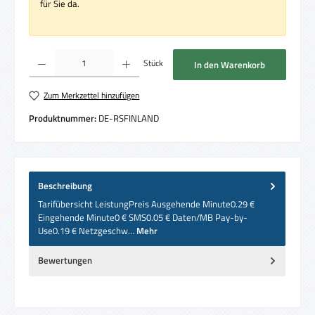
für Sie da.
Produkt Anzahl: Gib den gewünschten Wert ein oder benutze die Schaltflächen um die 
Stück
In den Warenkorb
Zum Merkzettel hinzufügen
Produktnummer:
DE-RSFINLAND
Beschreibung
Tarifübersicht LeistungPreis Ausgehende Minute0.29 €
Eingehende Minute0 € SMS0.05 € Daten/MB Pay-by-
Use0.19 € Netzgeschw…
Mehr
Bewertungen