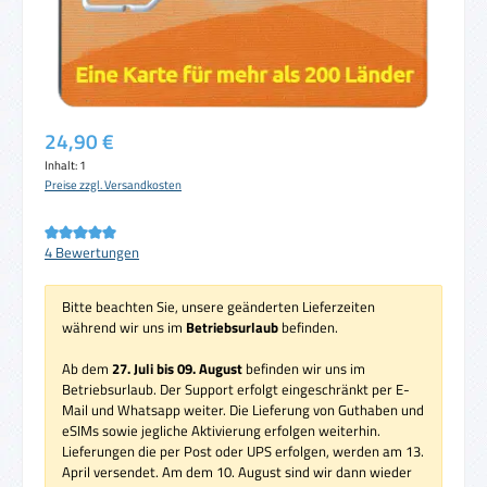
Regulärer Preis:
24,90 €
Inhalt:
1
Preise zzgl. Versandkosten
Durchschnittliche Bewertung von 5 von 5 Sternen
4 Bewertungen
Bitte beachten Sie, unsere geänderten Lieferzeiten
während wir uns im
Betriebsurlaub
befinden.
Ab dem
27. Juli bis 09. August
befinden wir uns im
Betriebsurlaub. Der Support erfolgt eingeschränkt per E-
Mail und Whatsapp weiter. Die Lieferung von Guthaben und
eSIMs sowie jegliche Aktivierung erfolgen weiterhin.
Lieferungen die per Post oder UPS erfolgen, werden am 13.
April versendet. Am dem 10. August sind wir dann wieder