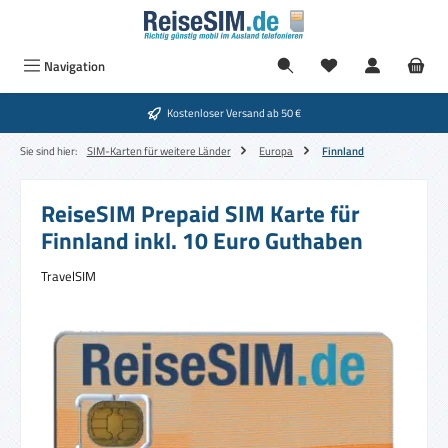
Zum Hauptinhalt springen
Navigation
Kostenloser Versand ab 50 €
Sie sind hier:
SIM-Karten für weitere Länder
Europa
Finnland
ReiseSIM Prepaid SIM Karte für
Finnland inkl. 10 Euro Guthaben
TravelSIM
Bildergalerie überspringen