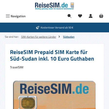
Zum Hauptinhalt springen
Navigation
Kostenloser Versand ab 50 €
Sie sind hier:
SIM-Karten für weitere Länder
Südsudan
ReiseSIM Prepaid SIM Karte für
Süd-Sudan inkl. 10 Euro Guthaben
TravelSIM
Bildergalerie überspringen