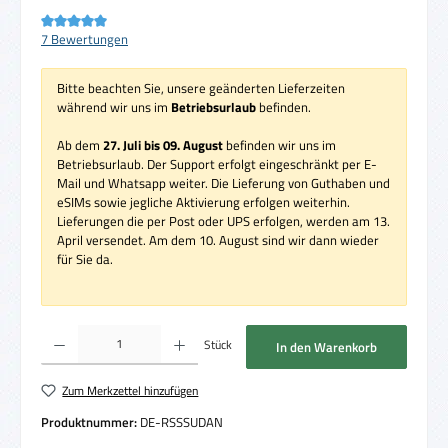
Durchschnittliche Bewertung von 5 von 5 Sternen
7 Bewertungen
Bitte beachten Sie, unsere geänderten Lieferzeiten
während wir uns im
Betriebsurlaub
befinden.
Ab dem
27. Juli bis 09. August
befinden wir uns im
Betriebsurlaub. Der Support erfolgt eingeschränkt per E-
Mail und Whatsapp weiter. Die Lieferung von Guthaben und
eSIMs sowie jegliche Aktivierung erfolgen weiterhin.
Lieferungen die per Post oder UPS erfolgen, werden am 13.
April versendet. Am dem 10. August sind wir dann wieder
für Sie da.
Produkt Anzahl: Gib den gewünschten Wert ein oder benutze die Schaltflächen um die 
Stück
In den Warenkorb
Zum Merkzettel hinzufügen
Produktnummer:
DE-RSSSUDAN