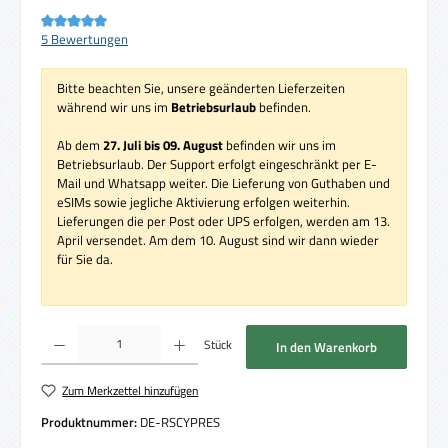
Durchschnittliche Bewertung von 5 von 5 Sternen
5 Bewertungen
Bitte beachten Sie, unsere geänderten Lieferzeiten
während wir uns im
Betriebsurlaub
befinden.
Ab dem
27. Juli bis 09. August
befinden wir uns im
Betriebsurlaub. Der Support erfolgt eingeschränkt per E-
Mail und Whatsapp weiter. Die Lieferung von Guthaben und
eSIMs sowie jegliche Aktivierung erfolgen weiterhin.
Lieferungen die per Post oder UPS erfolgen, werden am 13.
April versendet. Am dem 10. August sind wir dann wieder
für Sie da.
Produkt Anzahl: Gib den gewünschten Wert ein oder benutze die Schaltflächen um die 
Stück
In den Warenkorb
Zum Merkzettel hinzufügen
Produktnummer:
DE-RSCYPRES