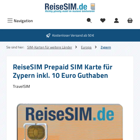
Zum Hauptinhalt springen
Navigation
Kostenloser Versand ab 50 €
Sie sind hier:
SIM-Karten für weitere Länder
Europa
Zypern
ReiseSIM Prepaid SIM Karte für
Zypern inkl. 10 Euro Guthaben
TravelSIM
Bildergalerie überspringen