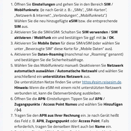
Öffnen Sie
Einstellungen
und gehen Sie in den Bereich
SIM
/
Mobilfunknetz
. (Je nach Gerät z. B.: „SIMs“, „SIM-Karten“,
„Netzwerk & Internet“, „Verbindungen“, „Mobilfunknetz“.)
Wählen Sie die neu hinzugefügte
eSIM
bzw. die entsprechende
SIM
aus.
Aktivieren Sie die SIM/eSIM: Schalten Sie
SIM verwenden
/
SIM
aktivieren
/
Mobilfunk
ein und bestätigen Sie ggf. mit
Ja
/
OK
.
Aktivieren Sie
Mobile Daten
für diese SIM/eSIM (oder wählen Sie
unter „Bevorzugte SIM“ diese Karte für „Mobile Daten“ aus).
Aktivieren Sie
Daten-Roaming
(manchmal nur „Roaming“ genannt)
und bestätigen Sie die Sicherheitsabfrage.
Wählen Sie das Mobilfunknetz manuell: Deaktivieren Sie
Netzwerk
automatisch auswählen
/
Automatische Netzwahl
und wählen Sie
anschließend ein
unterstütztes Netzwerk
aus.
Die unterstützten Netze finden Sie unter
https://esim.reisesim.de
.
Hinweis:
Wenn die eSIM mit einem nicht unterstützten Netzwerk
verbunden ist, kann die Datenverbindung ausbleiben.
Öffnen Sie die
APN
-Einstellungen: Tippen Sie auf
APN
/
Zugangspunkte
/
Access Point Names
und wählen Sie
Hinzufügen
/
(+)
.
Tragen Sie den
APN aus Ihrer Rechnung
ein. Je nach Gerät heißt
das Feld z. B.
APN
,
Zugangspunkt
oder
Access Point
. Falls
erforderlich, tragen Sie denselben Wert auch bei
Name
ein.