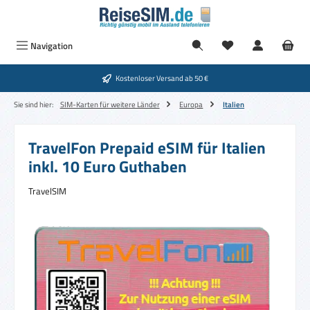
Zum Hauptinhalt springen
Navigation
Kostenloser Versand ab 50 €
Sie sind hier:
SIM-Karten für weitere Länder
Europa
Italien
TravelFon Prepaid eSIM für Italien
inkl. 10 Euro Guthaben
TravelSIM
Bildergalerie überspringen